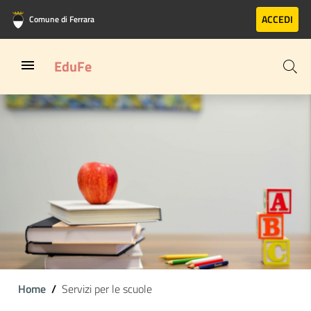
Vai al contenuto principale
Vai al footer
ACCEDI
Comune di Ferrara
EduFe
Home
Servizi per le scuole