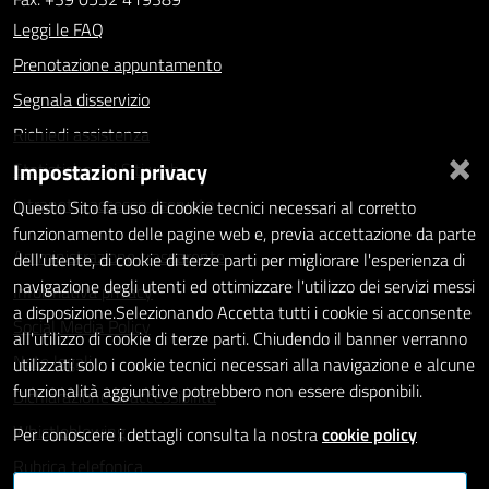
Leggi le FAQ
Prenotazione appuntamento
Segnala disservizio
Richiedi assistenza
×
Impostazioni privacy
Statistiche dei Siti web
Intranet - accesso riservato
Questo Sito fa uso di cookie tecnici necessari al corretto
funzionamento delle pagine web e, previa accettazione da parte
Amministrazione trasparente
dell'utente, di cookie di terze parti per migliorare l'esperienza di
navigazione degli utenti ed ottimizzare l'utilizzo dei servizi messi
Informativa privacy
a disposizione.Selezionando Accetta tutti i cookie si acconsente
Social Media Policy
all'utilizzo di cookie di terze parti. Chiudendo il banner verranno
Note legali
utilizzati solo i cookie tecnici necessari alla navigazione e alcune
funzionalità aggiuntive potrebbero non essere disponibili.
Dichiarazione di accessibilità
Whistleblowing
Per conoscere i dettagli consulta la nostra
cookie policy
Rubrica telefonica