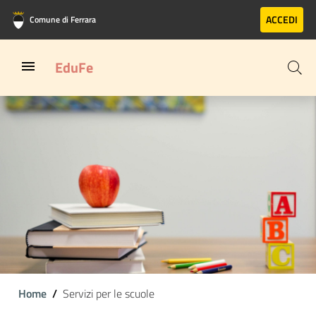
Vai al contenuto principale
Vai al footer
ACCEDI
Comune di Ferrara
EduFe
Home
Servizi per le scuole