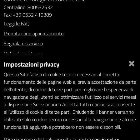
Centralino: 800532532
Fax: +39 0532 419389
Leggi le FAQ
Prenotazione appuntamento
Segnala disservizio
Richiedi assistenza
×
Impostazioni privacy
Statistiche dei Siti web
Intranet - accesso riservato
Questo Sito fa uso di cookie tecnici necessari al corretto
funzionamento delle pagine web e, previa accettazione da parte
Amministrazione trasparente
dell'utente, di cookie di terze parti per migliorare l'esperienza di
navigazione degli utenti ed ottimizzare l'utilizzo dei servizi messi
Informativa privacy
a disposizione.Selezionando Accetta tutti i cookie si acconsente
Social Media Policy
all'utilizzo di cookie di terze parti. Chiudendo il banner verranno
Note legali
utilizzati solo i cookie tecnici necessari alla navigazione e alcune
funzionalità aggiuntive potrebbero non essere disponibili.
Dichiarazione di accessibilità
Whistleblowing
Per conoscere i dettagli consulta la nostra
cookie policy