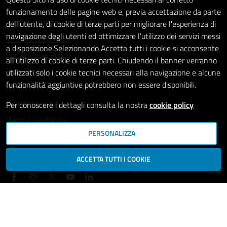
funzionamento delle pagine web e, previa accettazione da parte
Amministrazione trasparente
dell'utente, di cookie di terze parti per migliorare l'esperienza di
navigazione degli utenti ed ottimizzare l'utilizzo dei servizi messi
Informativa privacy
a disposizione.Selezionando Accetta tutti i cookie si acconsente
Social Media Policy
all'utilizzo di cookie di terze parti. Chiudendo il banner verranno
Note legali
utilizzati solo i cookie tecnici necessari alla navigazione e alcune
funzionalità aggiuntive potrebbero non essere disponibili.
Dichiarazione di accessibilità
Whistleblowing
Per conoscere i dettagli consulta la nostra
cookie policy
Rubrica telefonica
PERSONALIZZA
SEGUICI SU
ACCETTA TUTTI I COOKIE
Mappa del sito