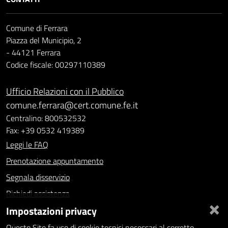
Comune di Ferrara
Piazza del Municipio, 2
- 44121 Ferrara
Codice fiscale: 00297110389
Ufficio Relazioni con il Pubblico
comune.ferrara@cert.comune.fe.it
Centralino: 800532532
Fax: +39 0532 419389
Leggi le FAQ
Prenotazione appuntamento
Segnala disservizio
Richiedi assistenza
×
Impostazioni privacy
Statistiche dei Siti web
Intranet - accesso riservato
Questo Sito fa uso di cookie tecnici necessari al corretto