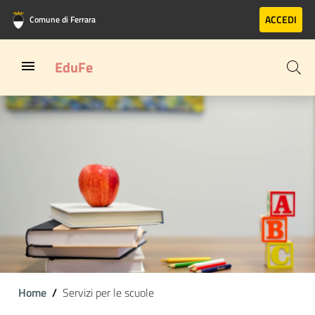
Vai al contenuto principale
Vai al footer
ACCEDI
Comune di Ferrara
EduFe
Home
Servizi per le scuole