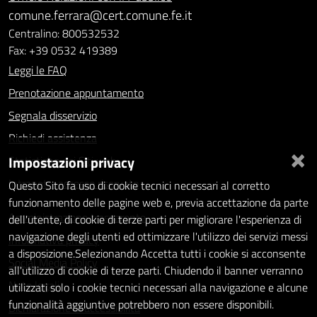
comune.ferrara@cert.comune.fe.it
Centralino: 800532532
Fax: +39 0532 419389
Leggi le FAQ
Prenotazione appuntamento
Segnala disservizio
Richiedi assistenza
×
Impostazioni privacy
Statistiche dei Siti web
Intranet - accesso riservato
Questo Sito fa uso di cookie tecnici necessari al corretto
funzionamento delle pagine web e, previa accettazione da parte
Amministrazione trasparente
dell'utente, di cookie di terze parti per migliorare l'esperienza di
navigazione degli utenti ed ottimizzare l'utilizzo dei servizi messi
Informativa privacy
a disposizione.Selezionando Accetta tutti i cookie si acconsente
Social Media Policy
all'utilizzo di cookie di terze parti. Chiudendo il banner verranno
Note legali
utilizzati solo i cookie tecnici necessari alla navigazione e alcune
funzionalità aggiuntive potrebbero non essere disponibili.
Dichiarazione di accessibilità