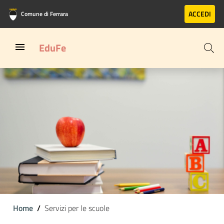
Vai al contenuto principale
Vai al footer
ACCEDI
Comune di Ferrara
EduFe
Home
Servizi per le scuole