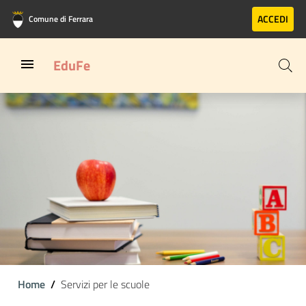
Vai al contenuto principale
Vai al footer
ACCEDI
Comune di Ferrara
EduFe
Home
Servizi per le scuole