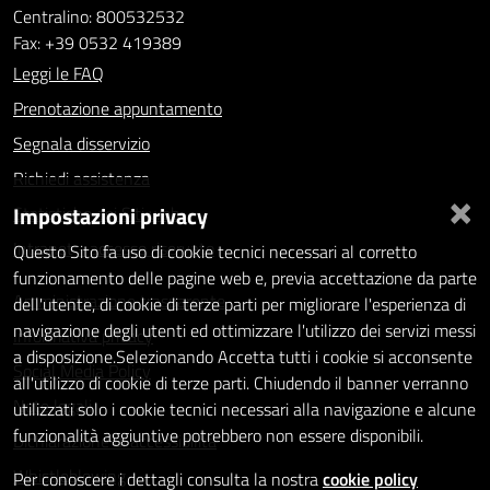
Centralino: 800532532
Fax: +39 0532 419389
Leggi le FAQ
Prenotazione appuntamento
Segnala disservizio
Richiedi assistenza
×
Impostazioni privacy
Statistiche dei Siti web
Intranet - accesso riservato
Questo Sito fa uso di cookie tecnici necessari al corretto
funzionamento delle pagine web e, previa accettazione da parte
Amministrazione trasparente
dell'utente, di cookie di terze parti per migliorare l'esperienza di
navigazione degli utenti ed ottimizzare l'utilizzo dei servizi messi
Informativa privacy
a disposizione.Selezionando Accetta tutti i cookie si acconsente
Social Media Policy
all'utilizzo di cookie di terze parti. Chiudendo il banner verranno
Note legali
utilizzati solo i cookie tecnici necessari alla navigazione e alcune
funzionalità aggiuntive potrebbero non essere disponibili.
Dichiarazione di accessibilità
Whistleblowing
Per conoscere i dettagli consulta la nostra
cookie policy