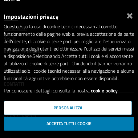
×
Impostazioni privacy
Notizie
Questo Sito fa uso di cookie tecnici necessari al corretto
Comunicati
funzionamento delle pagine web e, previa accettazione da parte
Avvisi
dell'utente, di cookie di terze parti per migliorare l'esperienza di
navigazione degli utenti ed ottimizzare l'utilizzo dei servizi messi
VIVERE FERRARA
a disposizione.Selezionando Accetta tutti i cookie si acconsente
all'utilizzo di cookie di terze parti. Chiudendo il banner verranno
Luoghi
Eventi
utilizzati solo i cookie tecnici necessari alla navigazione e alcune
funzionalità aggiuntive potrebbero non essere disponibili.
CONTATTI
Per conoscere i dettagli consulta la nostra
cookie policy
Comune di Ferrara
PERSONALIZZA
Piazza del Municipio, 2
- 44121 Ferrara
Codice fiscale: 00297110389
ACCETTA TUTTI I COOKIE