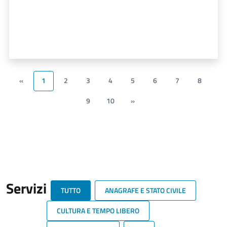
«
1
2
3
4
5
6
7
8
9
10
»
Servizi
TUTTO
ANAGRAFE E STATO CIVILE
CULTURA E TEMPO LIBERO