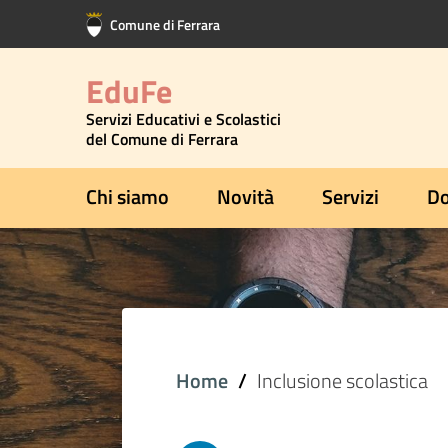
Vai al contenuto principale
Vai al footer
Comune di Ferrara
EduFe
Servizi Educativi e Scolastici
del Comune di Ferrara
Chi siamo
Novità
Servizi
Do
Home
Inclusione scolastica