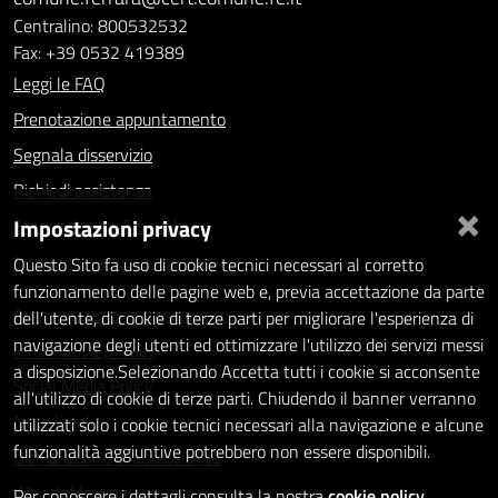
Centralino: 800532532
Fax: +39 0532 419389
Leggi le FAQ
Prenotazione appuntamento
Segnala disservizio
Richiedi assistenza
×
Impostazioni privacy
Statistiche dei Siti web
Intranet - accesso riservato
Questo Sito fa uso di cookie tecnici necessari al corretto
funzionamento delle pagine web e, previa accettazione da parte
Amministrazione trasparente
dell'utente, di cookie di terze parti per migliorare l'esperienza di
navigazione degli utenti ed ottimizzare l'utilizzo dei servizi messi
Informativa privacy
a disposizione.Selezionando Accetta tutti i cookie si acconsente
Social Media Policy
all'utilizzo di cookie di terze parti. Chiudendo il banner verranno
Note legali
utilizzati solo i cookie tecnici necessari alla navigazione e alcune
funzionalità aggiuntive potrebbero non essere disponibili.
Dichiarazione di accessibilità
Whistleblowing
Per conoscere i dettagli consulta la nostra
cookie policy