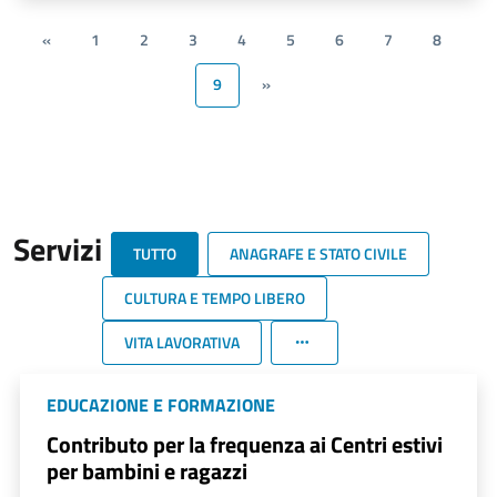
«
1
2
3
4
5
6
7
8
9
»
Servizi
TUTTO
ANAGRAFE E STATO CIVILE
CULTURA E TEMPO LIBERO
VITA LAVORATIVA
EDUCAZIONE E FORMAZIONE
Contributo per la frequenza ai Centri estivi
per bambini e ragazzi