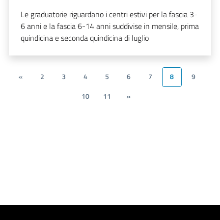
Le graduatorie riguardano i centri estivi per la fascia 3-
6 anni e la fascia 6-14 anni suddivise in mensile, prima
quindicina e seconda quindicina di luglio
«
2
3
4
5
6
7
8
9
10
11
»