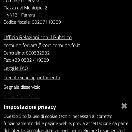
Comune di Ferrara
Piazza del Municipio, 2
- 44121 Ferrara
Codice fiscale: 00297110389
Ufficio Relazioni con il Pubblico
comune.ferrara@cert.comune.fe.it
Centralino: 800532532
Fax: +39 0532 419389
Leggi le FAQ
Prenotazione appuntamento
Segnala disservizio
Richiedi assistenza
×
Impostazioni privacy
Statistiche dei Siti web
Intranet - accesso riservato
Questo Sito fa uso di cookie tecnici necessari al corretto
funzionamento delle pagine web e, previa accettazione da parte
Amministrazione trasparente
dell'utente, di cookie di terze parti per migliorare l'esperienza di