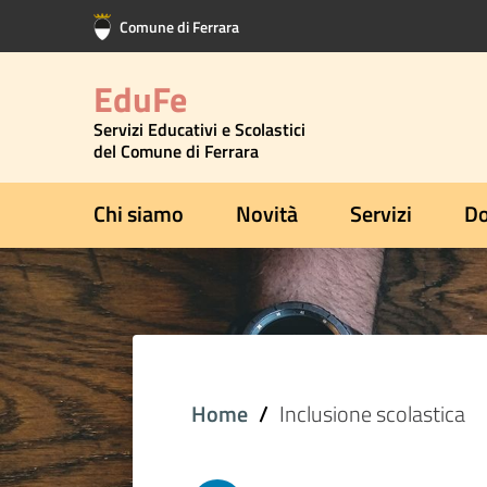
Vai al contenuto principale
Vai al footer
Comune di Ferrara
EduFe
Servizi Educativi e Scolastici
del Comune di Ferrara
Chi siamo
Novità
Servizi
Do
Home
Inclusione scolastica