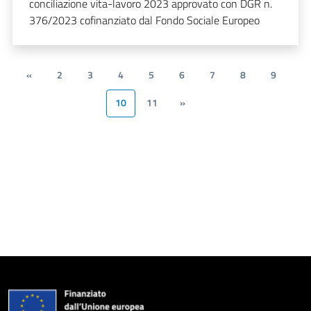
conciliazione vita-lavoro 2023 approvato con DGR n.
376/2023 cofinanziato dal Fondo Sociale Europeo
«
2
3
4
5
6
7
8
9
10
11
»