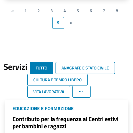
«
1
2
3
4
5
6
7
8
9
»
Servizi
TUTTO
ANAGRAFE E STATO CIVILE
CULTURA E TEMPO LIBERO
VITA LAVORATIVA
EDUCAZIONE E FORMAZIONE
Contributo per la frequenza ai Centri estivi
per bambini e ragazzi