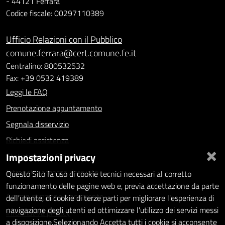
- 44121 Ferrara
Codice fiscale: 00297110389
Ufficio Relazioni con il Pubblico
comune.ferrara@cert.comune.fe.it
Centralino: 800532532
Fax: +39 0532 419389
Leggi le FAQ
Prenotazione appuntamento
Segnala disservizio
Richiedi assistenza
×
Impostazioni privacy
Statistiche dei Siti web
Intranet - accesso riservato
Questo Sito fa uso di cookie tecnici necessari al corretto
funzionamento delle pagine web e, previa accettazione da parte
Amministrazione trasparente
dell'utente, di cookie di terze parti per migliorare l'esperienza di
navigazione degli utenti ed ottimizzare l'utilizzo dei servizi messi
Informativa privacy
a disposizione.Selezionando Accetta tutti i cookie si acconsente