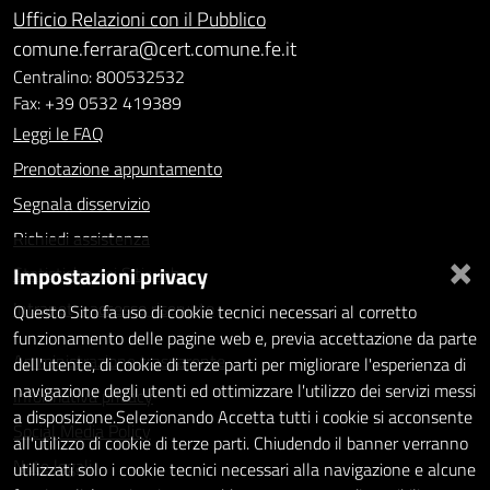
Ufficio Relazioni con il Pubblico
comune.ferrara@cert.comune.fe.it
Centralino: 800532532
Fax: +39 0532 419389
Leggi le FAQ
Prenotazione appuntamento
Segnala disservizio
Richiedi assistenza
×
Impostazioni privacy
Statistiche dei Siti web
Intranet - accesso riservato
Questo Sito fa uso di cookie tecnici necessari al corretto
funzionamento delle pagine web e, previa accettazione da parte
Amministrazione trasparente
dell'utente, di cookie di terze parti per migliorare l'esperienza di
navigazione degli utenti ed ottimizzare l'utilizzo dei servizi messi
Informativa privacy
a disposizione.Selezionando Accetta tutti i cookie si acconsente
Social Media Policy
all'utilizzo di cookie di terze parti. Chiudendo il banner verranno
Note legali
utilizzati solo i cookie tecnici necessari alla navigazione e alcune