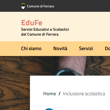
Vai al contenuto principale
Vai al footer
Comune di Ferrara
EduFe
Servizi Educativi e Scolastici
del Comune di Ferrara
Chi siamo
Novità
Servizi
Do
Home
Inclusione scolastica