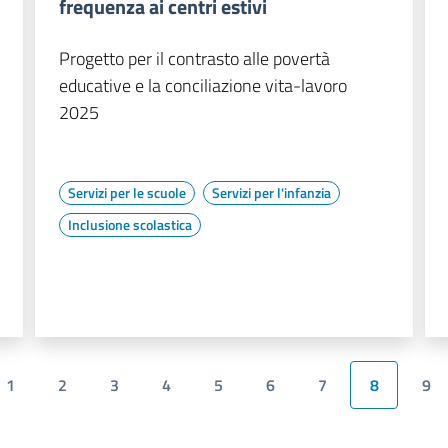
frequenza ai centri estivi
Progetto per il contrasto alle povertà
educative e la conciliazione vita-lavoro
2025
Servizi per le scuole
Servizi per l'infanzia
Inclusione scolastica
1
2
3
4
5
6
7
8
9