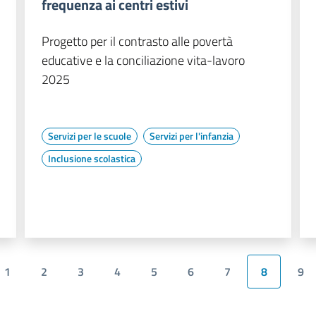
frequenza ai centri estivi
Progetto per il contrasto alle povertà
educative e la conciliazione vita-lavoro
2025
Servizi per le scuole
Servizi per l'infanzia
Inclusione scolastica
1
2
3
4
5
6
7
8
9