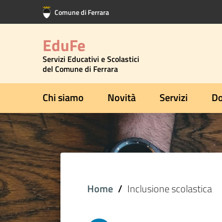
Vai al contenuto principale
Vai al footer
Comune di Ferrara
EduFe
Servizi Educativi e Scolastici
del Comune di Ferrara
Chi siamo
Novità
Servizi
Do
Home
Inclusione scolastica