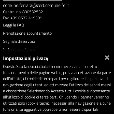
comune.ferrara@cert.comune.fe.it
Centralino: 800532532
Fax: +39 0532 419389
Leggi le FAQ
Prenotazione appuntamento
Segnala disservizio
Richiedi assistenza
×
Impostazioni privacy
Statistiche dei Siti web
Intranet - accesso riservato
Questo Sito fa uso di cookie tecnici necessari al corretto
funzionamento delle pagine web e, previa accettazione da parte
Amministrazione trasparente
dell'utente, di cookie di terze parti per migliorare l'esperienza di
navigazione degli utenti ed ottimizzare l'utilizzo dei servizi messi
Informativa privacy
a disposizione.Selezionando Accetta tutti i cookie si acconsente
Social Media Policy
all'utilizzo di cookie di terze parti. Chiudendo il banner verranno
Note legali
utilizzati solo i cookie tecnici necessari alla navigazione e alcune
funzionalità aggiuntive potrebbero non essere disponibili.
Dichiarazione di accessibilità