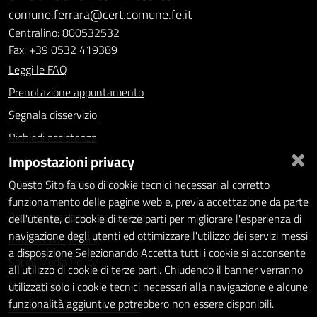
comune.ferrara@cert.comune.fe.it
Centralino: 800532532
Fax: +39 0532 419389
Leggi le FAQ
Prenotazione appuntamento
Segnala disservizio
Richiedi assistenza
×
Impostazioni privacy
Statistiche dei Siti web
Intranet - accesso riservato
Questo Sito fa uso di cookie tecnici necessari al corretto
funzionamento delle pagine web e, previa accettazione da parte
Amministrazione trasparente
dell'utente, di cookie di terze parti per migliorare l'esperienza di
navigazione degli utenti ed ottimizzare l'utilizzo dei servizi messi
Informativa privacy
a disposizione.Selezionando Accetta tutti i cookie si acconsente
Social Media Policy
all'utilizzo di cookie di terze parti. Chiudendo il banner verranno
Note legali
utilizzati solo i cookie tecnici necessari alla navigazione e alcune
funzionalità aggiuntive potrebbero non essere disponibili.
Dichiarazione di accessibilità