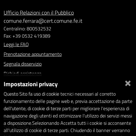
Ufficio Relazioni con il Pubblico
comune.ferrara@cert.comune.fe.it
Centralino: 800532532
Fax: +39 0532 419389
Leggi le FAQ
Prenotazione appuntamento
Segnala disservizio
Richiedi assistenza
×
Impostazioni privacy
Statistiche dei Siti web
Intranet - accesso riservato
Questo Sito fa uso di cookie tecnici necessari al corretto
funzionamento delle pagine web e, previa accettazione da parte
Amministrazione trasparente
dell'utente, di cookie di terze parti per migliorare l'esperienza di
navigazione degli utenti ed ottimizzare l'utilizzo dei servizi messi
Informativa privacy
a disposizione.Selezionando Accetta tutti i cookie si acconsente
Social Media Policy
all'utilizzo di cookie di terze parti. Chiudendo il banner verranno