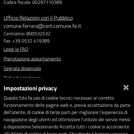
Codice fiscale: 00297110389
Ufficio Relazioni con il Pubblico
comune.ferrara@cert.comune.fe.it
Centralino: 800532532
Fax: +39 0532 419389
Leggi le FAQ
Prenotazione appuntamento
Segnala disservizio
Richiedi assistenza
×
Impostazioni privacy
Statistiche dei Siti web
Intranet - accesso riservato
Questo Sito fa uso di cookie tecnici necessari al corretto
funzionamento delle pagine web e, previa accettazione da parte
Amministrazione trasparente
dell'utente, di cookie di terze parti per migliorare l'esperienza di
navigazione degli utenti ed ottimizzare l'utilizzo dei servizi messi
Informativa privacy
a disposizione.Selezionando Accetta tutti i cookie si acconsente
Social Media Policy
all'utilizzo di cookie di terze parti. Chiudendo il banner verranno