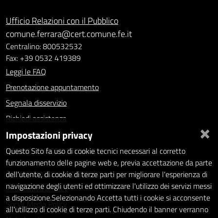
Ufficio Relazioni con il Pubblico
comune.ferrara@cert.comune.fe.it
Centralino: 800532532
Fax: +39 0532 419389
Leggi le FAQ
Prenotazione appuntamento
Segnala disservizio
Richiedi assistenza
×
Impostazioni privacy
Statistiche dei Siti web
Intranet - accesso riservato
Questo Sito fa uso di cookie tecnici necessari al corretto
funzionamento delle pagine web e, previa accettazione da parte
Amministrazione trasparente
dell'utente, di cookie di terze parti per migliorare l'esperienza di
navigazione degli utenti ed ottimizzare l'utilizzo dei servizi messi
Informativa privacy
a disposizione.Selezionando Accetta tutti i cookie si acconsente
Social Media Policy
all'utilizzo di cookie di terze parti. Chiudendo il banner verranno