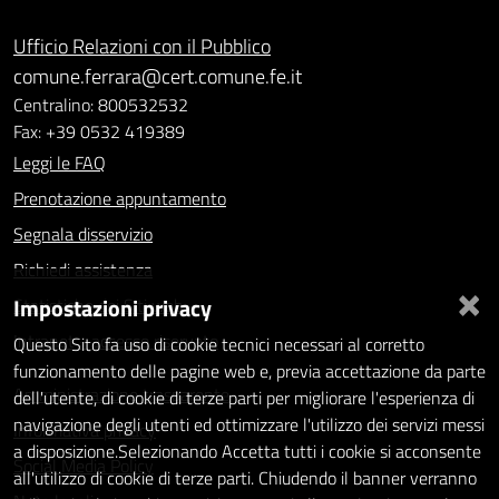
Ufficio Relazioni con il Pubblico
comune.ferrara@cert.comune.fe.it
Centralino: 800532532
Fax: +39 0532 419389
Leggi le FAQ
Prenotazione appuntamento
Segnala disservizio
Richiedi assistenza
×
Impostazioni privacy
Statistiche dei Siti web
Intranet - accesso riservato
Questo Sito fa uso di cookie tecnici necessari al corretto
funzionamento delle pagine web e, previa accettazione da parte
Amministrazione trasparente
dell'utente, di cookie di terze parti per migliorare l'esperienza di
navigazione degli utenti ed ottimizzare l'utilizzo dei servizi messi
Informativa privacy
a disposizione.Selezionando Accetta tutti i cookie si acconsente
Social Media Policy
all'utilizzo di cookie di terze parti. Chiudendo il banner verranno