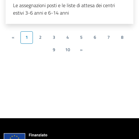
Le assegnazioni posti e le liste di attesa dei centri
estivi 3-6 anni e 6-14 anni
«
1
2
3
4
5
6
7
8
9
10
»