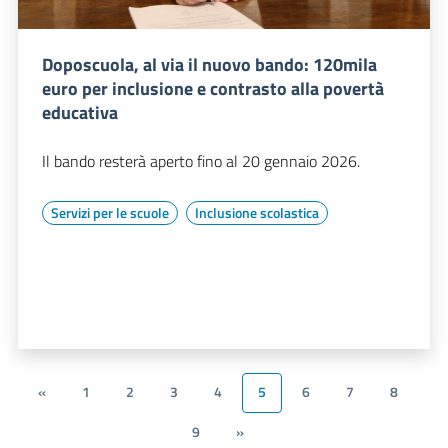
Doposcuola, al via il nuovo bando: 120mila
euro per inclusione e contrasto alla povertà
educativa
Il bando resterà aperto fino al 20 gennaio 2026.
Servizi per le scuole
Inclusione scolastica
«
1
2
3
4
5
6
7
8
9
»