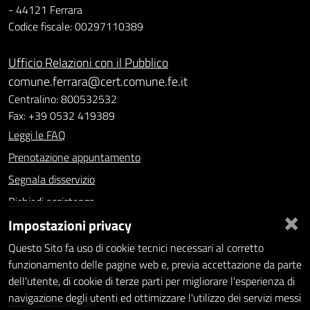
- 44121 Ferrara
Codice fiscale: 00297110389
Ufficio Relazioni con il Pubblico
comune.ferrara@cert.comune.fe.it
Centralino: 800532532
Fax: +39 0532 419389
Leggi le FAQ
Prenotazione appuntamento
Segnala disservizio
Richiedi assistenza
×
Impostazioni privacy
Statistiche dei Siti web
Intranet - accesso riservato
Questo Sito fa uso di cookie tecnici necessari al corretto
funzionamento delle pagine web e, previa accettazione da parte
Amministrazione trasparente
dell'utente, di cookie di terze parti per migliorare l'esperienza di
navigazione degli utenti ed ottimizzare l'utilizzo dei servizi messi
Informativa privacy