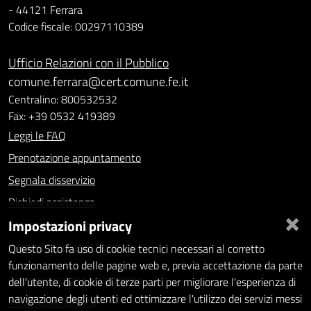
- 44121 Ferrara
Codice fiscale: 00297110389
Ufficio Relazioni con il Pubblico
comune.ferrara@cert.comune.fe.it
Centralino: 800532532
Fax: +39 0532 419389
Leggi le FAQ
Prenotazione appuntamento
Segnala disservizio
Richiedi assistenza
×
Impostazioni privacy
Statistiche dei Siti web
Intranet - accesso riservato
Questo Sito fa uso di cookie tecnici necessari al corretto
funzionamento delle pagine web e, previa accettazione da parte
Amministrazione trasparente
dell'utente, di cookie di terze parti per migliorare l'esperienza di
navigazione degli utenti ed ottimizzare l'utilizzo dei servizi messi
Informativa privacy