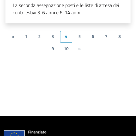
La seconda assegnazione posti e le liste di attesa dei
centri estivi 3-6 anni e 6-14 anni
«
1
2
3
4
5
6
7
8
9
10
»