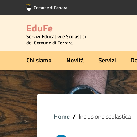
Vai al contenuto principale
Vai al footer
Comune di Ferrara
EduFe
Servizi Educativi e Scolastici
del Comune di Ferrara
Chi siamo
Novità
Servizi
Do
Home
Inclusione scolastica