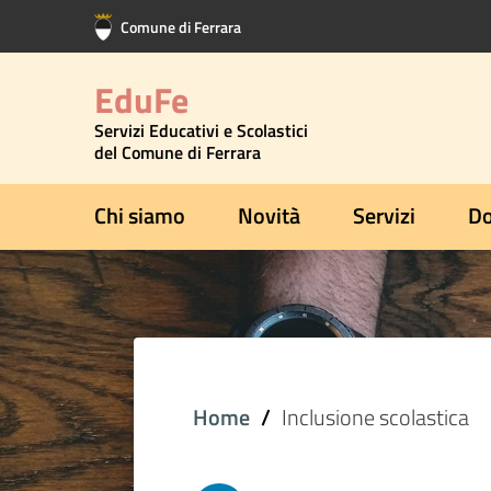
Vai al contenuto principale
Vai al footer
Comune di Ferrara
EduFe
Servizi Educativi e Scolastici
del Comune di Ferrara
Chi siamo
Novità
Servizi
Do
Home
Inclusione scolastica