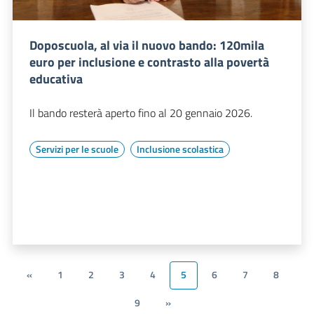
Doposcuola, al via il nuovo bando: 120mila
euro per inclusione e contrasto alla povertà
educativa
Il bando resterà aperto fino al 20 gennaio 2026.
Servizi per le scuole
Inclusione scolastica
«
1
2
3
4
5
6
7
8
9
»