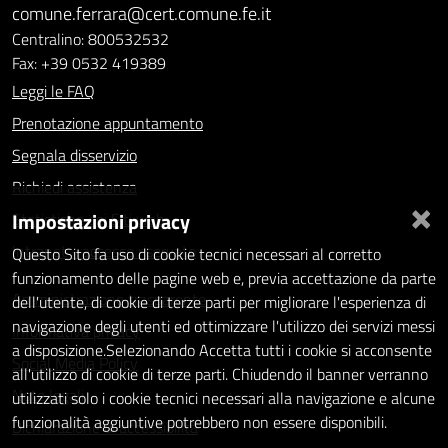
comune.ferrara@cert.comune.fe.it
Centralino: 800532532
Fax: +39 0532 419389
Leggi le FAQ
Prenotazione appuntamento
Segnala disservizio
Richiedi assistenza
×
Impostazioni privacy
Statistiche dei Siti web
Intranet - accesso riservato
Questo Sito fa uso di cookie tecnici necessari al corretto
funzionamento delle pagine web e, previa accettazione da parte
Amministrazione trasparente
dell'utente, di cookie di terze parti per migliorare l'esperienza di
navigazione degli utenti ed ottimizzare l'utilizzo dei servizi messi
Informativa privacy
a disposizione.Selezionando Accetta tutti i cookie si acconsente
Social Media Policy
all'utilizzo di cookie di terze parti. Chiudendo il banner verranno
Note legali
utilizzati solo i cookie tecnici necessari alla navigazione e alcune
funzionalità aggiuntive potrebbero non essere disponibili.
Dichiarazione di accessibilità