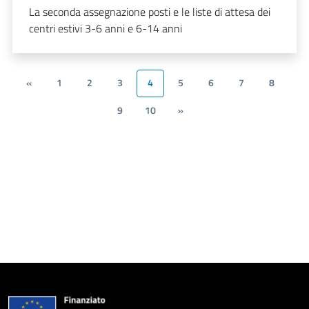
La seconda assegnazione posti e le liste di attesa dei
centri estivi 3-6 anni e 6-14 anni
«
1
2
3
4
5
6
7
8
9
10
»