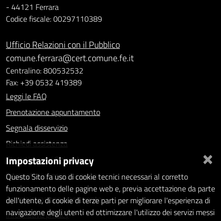
- 44121 Ferrara
Codice fiscale: 00297110389
Ufficio Relazioni con il Pubblico
comune.ferrara@cert.comune.fe.it
Centralino: 800532532
Fax: +39 0532 419389
Leggi le FAQ
Prenotazione appuntamento
Segnala disservizio
Richiedi assistenza
×
Impostazioni privacy
Statistiche dei Siti web
Intranet - accesso riservato
Questo Sito fa uso di cookie tecnici necessari al corretto
funzionamento delle pagine web e, previa accettazione da parte
Amministrazione trasparente
dell'utente, di cookie di terze parti per migliorare l'esperienza di
navigazione degli utenti ed ottimizzare l'utilizzo dei servizi messi
Informativa privacy