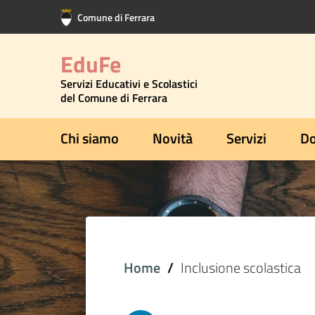
Vai al contenuto principale
Vai al footer
Comune di Ferrara
EduFe
Servizi Educativi e Scolastici
del Comune di Ferrara
Chi siamo
Novità
Servizi
Do
Home
Inclusione scolastica