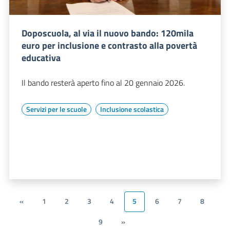
Doposcuola, al via il nuovo bando: 120mila
euro per inclusione e contrasto alla povertà
educativa
Il bando resterà aperto fino al 20 gennaio 2026.
Servizi per le scuole
Inclusione scolastica
«
1
2
3
4
5
6
7
8
9
»