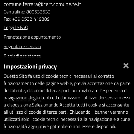
comune.ferrara@cert.comune.fe.it
Centralino: 800532532
Fax: +39 0532 419389
Leggi le FAQ
Prenotazione appuntamento
Segnala disservizio
Richiedi assistenza
×
Impostazioni privacy
Statistiche dei Siti web
Intranet - accesso riservato
Questo Sito fa uso di cookie tecnici necessari al corretto
funzionamento delle pagine web e, previa accettazione da parte
Amministrazione trasparente
dell'utente, di cookie di terze parti per migliorare l'esperienza di
navigazione degli utenti ed ottimizzare l'utilizzo dei servizi messi
Informativa privacy
a disposizione.Selezionando Accetta tutti i cookie si acconsente
Social Media Policy
all'utilizzo di cookie di terze parti. Chiudendo il banner verranno
Note legali
utilizzati solo i cookie tecnici necessari alla navigazione e alcune
funzionalità aggiuntive potrebbero non essere disponibili.
Dichiarazione di accessibilità