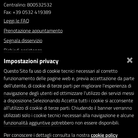
Centralino: 800532532
Fax: +39 0532 419389
Leggi le FAQ
Prenotazione appuntamento
Segnala disservizio
Richiedi assistenza
×
Impostazioni privacy
Statistiche dei Siti web
Intranet - accesso riservato
Questo Sito fa uso di cookie tecnici necessari al corretto
funzionamento delle pagine web e, previa accettazione da parte
Amministrazione trasparente
dell'utente, di cookie di terze parti per migliorare l'esperienza di
navigazione degli utenti ed ottimizzare l'utilizzo dei servizi messi
Informativa privacy
a disposizione.Selezionando Accetta tutti i cookie si acconsente
Social Media Policy
all'utilizzo di cookie di terze parti. Chiudendo il banner verranno
Note legali
utilizzati solo i cookie tecnici necessari alla navigazione e alcune
funzionalità aggiuntive potrebbero non essere disponibili.
Dichiarazione di accessibilità
Whistleblowing
Per conoscere i dettagli consulta la nostra
cookie policy