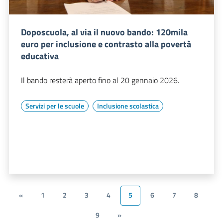
Doposcuola, al via il nuovo bando: 120mila
euro per inclusione e contrasto alla povertà
educativa
Il bando resterà aperto fino al 20 gennaio 2026.
Servizi per le scuole
Inclusione scolastica
«
1
2
3
4
5
6
7
8
9
»