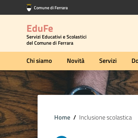
Vai al contenuto principale
Vai al footer
Comune di Ferrara
EduFe
Servizi Educativi e Scolastici
del Comune di Ferrara
Chi siamo
Novità
Servizi
Do
Home
Inclusione scolastica