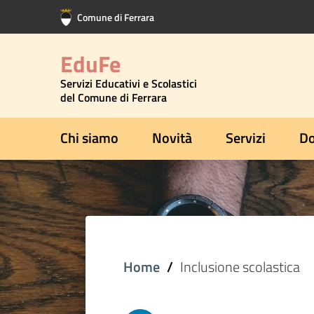
Vai al contenuto principale
Vai al footer
Comune di Ferrara
EduFe
Servizi Educativi e Scolastici
del Comune di Ferrara
Chi siamo
Novità
Servizi
Do
Home
Inclusione scolastica