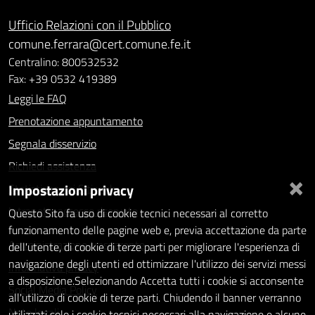
Ufficio Relazioni con il Pubblico
comune.ferrara@cert.comune.fe.it
Centralino: 800532532
Fax: +39 0532 419389
Leggi le FAQ
Prenotazione appuntamento
Segnala disservizio
Richiedi assistenza
×
Impostazioni privacy
Statistiche dei Siti web
Intranet - accesso riservato
Questo Sito fa uso di cookie tecnici necessari al corretto
funzionamento delle pagine web e, previa accettazione da parte
Amministrazione trasparente
dell'utente, di cookie di terze parti per migliorare l'esperienza di
navigazione degli utenti ed ottimizzare l'utilizzo dei servizi messi
Informativa privacy
a disposizione.Selezionando Accetta tutti i cookie si acconsente
Social Media Policy
all'utilizzo di cookie di terze parti. Chiudendo il banner verranno
Note legali
utilizzati solo i cookie tecnici necessari alla navigazione e alcune