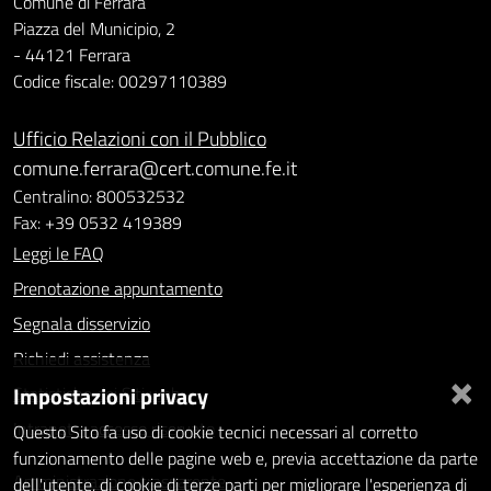
Comune di Ferrara
Piazza del Municipio, 2
- 44121 Ferrara
Codice fiscale: 00297110389
Ufficio Relazioni con il Pubblico
comune.ferrara@cert.comune.fe.it
Centralino: 800532532
Fax: +39 0532 419389
Leggi le FAQ
Prenotazione appuntamento
Segnala disservizio
Richiedi assistenza
×
Impostazioni privacy
Statistiche dei Siti web
Intranet - accesso riservato
Questo Sito fa uso di cookie tecnici necessari al corretto
funzionamento delle pagine web e, previa accettazione da parte
Amministrazione trasparente
dell'utente, di cookie di terze parti per migliorare l'esperienza di