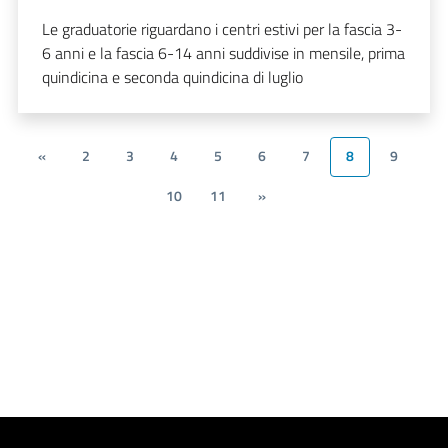
Le graduatorie riguardano i centri estivi per la fascia 3-
6 anni e la fascia 6-14 anni suddivise in mensile, prima
quindicina e seconda quindicina di luglio
«
2
3
4
5
6
7
8
9
10
11
»