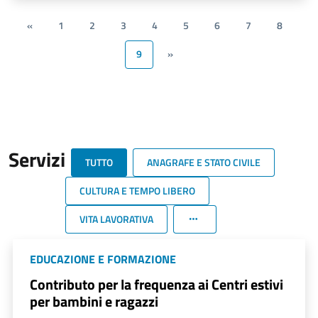
«
1
2
3
4
5
6
7
8
9
»
Servizi
TUTTO
ANAGRAFE E STATO CIVILE
CULTURA E TEMPO LIBERO
VITA LAVORATIVA
EDUCAZIONE E FORMAZIONE
Contributo per la frequenza ai Centri estivi
per bambini e ragazzi