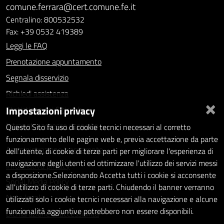
comune.ferrara@cert.comune.fe.it
Centralino: 800532532
Fax: +39 0532 419389
Leggi le FAQ
Prenotazione appuntamento
Segnala disservizio
Richiedi assistenza
×
Impostazioni privacy
Statistiche dei Siti web
Intranet - accesso riservato
Questo Sito fa uso di cookie tecnici necessari al corretto
funzionamento delle pagine web e, previa accettazione da parte
Amministrazione trasparente
dell'utente, di cookie di terze parti per migliorare l'esperienza di
navigazione degli utenti ed ottimizzare l'utilizzo dei servizi messi
Informativa privacy
a disposizione.Selezionando Accetta tutti i cookie si acconsente
Social Media Policy
all'utilizzo di cookie di terze parti. Chiudendo il banner verranno
Note legali
utilizzati solo i cookie tecnici necessari alla navigazione e alcune
funzionalità aggiuntive potrebbero non essere disponibili.
Dichiarazione di accessibilità