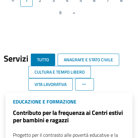
«
1
2
3
4
5
6
7
8
9
»
Servizi
TUTTO
ANAGRAFE E STATO CIVILE
CULTURA E TEMPO LIBERO
VITA LAVORATIVA
EDUCAZIONE E FORMAZIONE
Contributo per la frequenza ai Centri estivi
per bambini e ragazzi
Progetto per il contrasto alle povertà educative e la