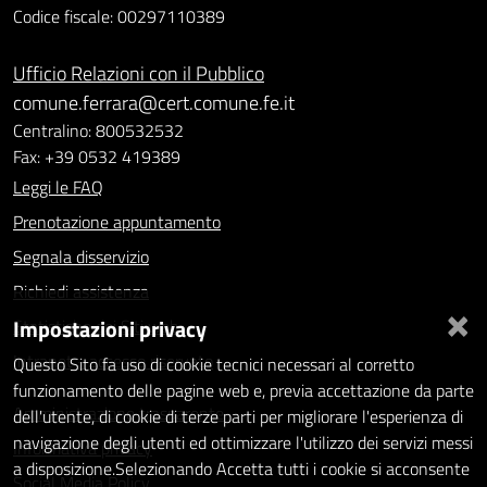
Codice fiscale: 00297110389
Ufficio Relazioni con il Pubblico
comune.ferrara@cert.comune.fe.it
Centralino: 800532532
Fax: +39 0532 419389
Leggi le FAQ
Prenotazione appuntamento
Segnala disservizio
Richiedi assistenza
×
Impostazioni privacy
Statistiche dei Siti web
Intranet - accesso riservato
Questo Sito fa uso di cookie tecnici necessari al corretto
funzionamento delle pagine web e, previa accettazione da parte
Amministrazione trasparente
dell'utente, di cookie di terze parti per migliorare l'esperienza di
navigazione degli utenti ed ottimizzare l'utilizzo dei servizi messi
Informativa privacy
a disposizione.Selezionando Accetta tutti i cookie si acconsente
Social Media Policy