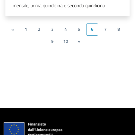
mensile, prima quindicina e seconda quindicina
«
1
2
3
4
5
6
7
8
9
10
»