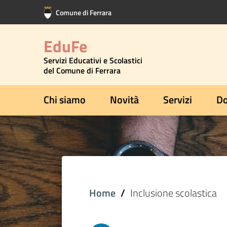
Vai al contenuto principale
Vai al footer
Comune di Ferrara
EduFe
Servizi Educativi e Scolastici
del Comune di Ferrara
Chi siamo
Novità
Servizi
Do
Home
Inclusione scolastica