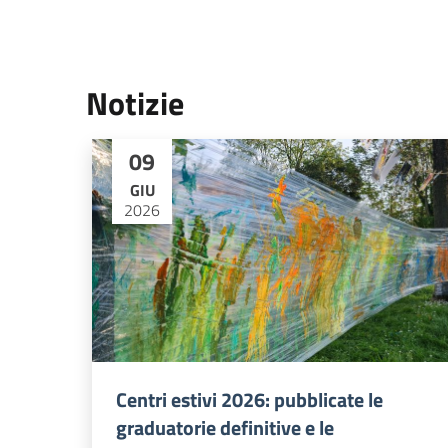
Notizie
09
GIU
2026
Centri estivi 2026: pubblicate le
graduatorie definitive e le