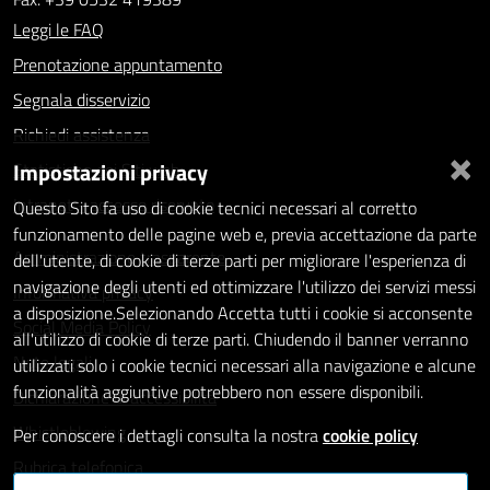
Leggi le FAQ
Prenotazione appuntamento
Segnala disservizio
Richiedi assistenza
×
Impostazioni privacy
Statistiche dei Siti web
Intranet - accesso riservato
Questo Sito fa uso di cookie tecnici necessari al corretto
funzionamento delle pagine web e, previa accettazione da parte
Amministrazione trasparente
dell'utente, di cookie di terze parti per migliorare l'esperienza di
navigazione degli utenti ed ottimizzare l'utilizzo dei servizi messi
Informativa privacy
a disposizione.Selezionando Accetta tutti i cookie si acconsente
Social Media Policy
all'utilizzo di cookie di terze parti. Chiudendo il banner verranno
Note legali
utilizzati solo i cookie tecnici necessari alla navigazione e alcune
funzionalità aggiuntive potrebbero non essere disponibili.
Dichiarazione di accessibilità
Whistleblowing
Per conoscere i dettagli consulta la nostra
cookie policy
Rubrica telefonica