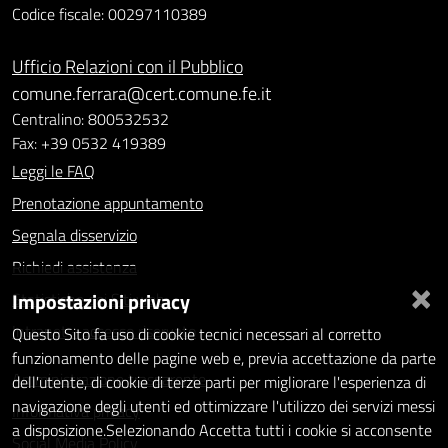
Codice fiscale: 00297110389
Ufficio Relazioni con il Pubblico
comune.ferrara@cert.comune.fe.it
Centralino: 800532532
Fax: +39 0532 419389
Leggi le FAQ
Prenotazione appuntamento
Segnala disservizio
Richiedi assistenza
×
Impostazioni privacy
Statistiche dei Siti web
Intranet - accesso riservato
Questo Sito fa uso di cookie tecnici necessari al corretto
funzionamento delle pagine web e, previa accettazione da parte
Amministrazione trasparente
dell'utente, di cookie di terze parti per migliorare l'esperienza di
navigazione degli utenti ed ottimizzare l'utilizzo dei servizi messi
Informativa privacy
a disposizione.Selezionando Accetta tutti i cookie si acconsente
Social Media Policy