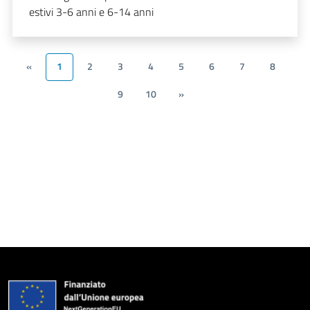
estivi 3-6 anni e 6-14 anni
«
1
2
3
4
5
6
7
8
9
10
»