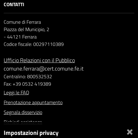
CONTATTI
Comune di Ferrara
Piazza del Municipio, 2
- 44121 Ferrara
Codice fiscale: 00297110389
Ufficio Relazioni con il Pubblico
comune.ferrara@cert.comune.fe.it
Centralino: 800532532
Fax: +39 0532 419389
Leggi le FAQ
Prenotazione appuntamento
Segnala disservizio
Richiedi assistenza
×
Impostazioni privacy
Statistiche dei Siti web