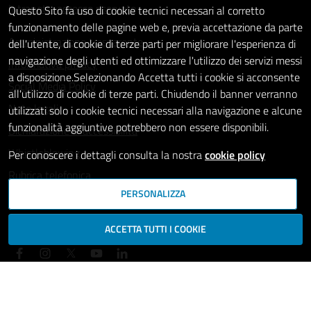
Intranet - accesso riservato
Questo Sito fa uso di cookie tecnici necessari al corretto
funzionamento delle pagine web e, previa accettazione da parte
Amministrazione trasparente
dell'utente, di cookie di terze parti per migliorare l'esperienza di
navigazione degli utenti ed ottimizzare l'utilizzo dei servizi messi
Informativa privacy
a disposizione.Selezionando Accetta tutti i cookie si acconsente
Social Media Policy
all'utilizzo di cookie di terze parti. Chiudendo il banner verranno
Note legali
utilizzati solo i cookie tecnici necessari alla navigazione e alcune
funzionalità aggiuntive potrebbero non essere disponibili.
Dichiarazione di accessibilità
Whistleblowing
Per conoscere i dettagli consulta la nostra
cookie policy
Rubrica telefonica
PERSONALIZZA
SEGUICI SU
ACCETTA TUTTI I COOKIE