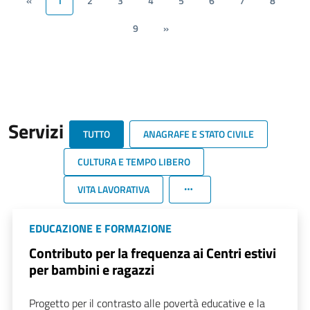
«
1
2
3
4
5
6
7
8
9
»
Servizi
TUTTO
ANAGRAFE E STATO CIVILE
CULTURA E TEMPO LIBERO
VITA LAVORATIVA
EDUCAZIONE E FORMAZIONE
Contributo per la frequenza ai Centri estivi
per bambini e ragazzi
Progetto per il contrasto alle povertà educative e la