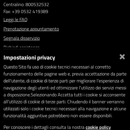
Centralino: 800532532
Fax: +39 0532 419389
Leggi le FAQ
Prenotazione appuntamento
Segnala disservizio
Richiedi assistenza
×
Impostazioni privacy
Statistiche dei Siti web
Intranet - accesso riservato
Questo Sito fa uso di cookie tecnici necessari al corretto
funzionamento delle pagine web e, previa accettazione da parte
Amministrazione trasparente
dell'utente, di cookie di terze parti per migliorare l'esperienza di
navigazione degli utenti ed ottimizzare l'utilizzo dei servizi messi
Informativa privacy
a disposizione.Selezionando Accetta tutti i cookie si acconsente
Social Media Policy
all'utilizzo di cookie di terze parti. Chiudendo il banner verranno
Note legali
utilizzati solo i cookie tecnici necessari alla navigazione e alcune
funzionalità aggiuntive potrebbero non essere disponibili.
Dichiarazione di accessibilità
Whistleblowing
Per conoscere i dettagli consulta la nostra
cookie policy