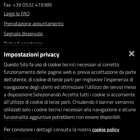
Fax: +39 0532 419389
Leggi le FAQ
Prenotazione appuntamento
Segnala disservizio
Richiedi assistenza
×
Impostazioni privacy
Statistiche dei Siti web
Intranet - accesso riservato
Questo Sito fa uso di cookie tecnici necessari al corretto
funzionamento delle pagine web e, previa accettazione da parte
Amministrazione trasparente
dell'utente, di cookie di terze parti per migliorare l'esperienza di
navigazione degli utenti ed ottimizzare l'utilizzo dei servizi messi
Informativa privacy
a disposizione.Selezionando Accetta tutti i cookie si acconsente
Social Media Policy
all'utilizzo di cookie di terze parti. Chiudendo il banner verranno
Note legali
utilizzati solo i cookie tecnici necessari alla navigazione e alcune
funzionalità aggiuntive potrebbero non essere disponibili.
Dichiarazione di accessibilità
Whistleblowing
Per conoscere i dettagli consulta la nostra
cookie policy
Rubrica telefonica