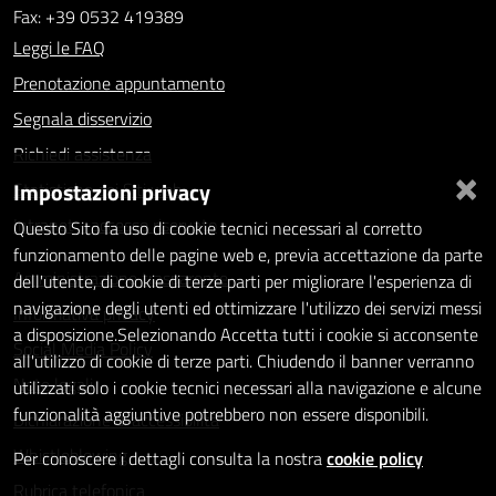
Fax: +39 0532 419389
Leggi le FAQ
Prenotazione appuntamento
Segnala disservizio
Richiedi assistenza
×
Impostazioni privacy
Statistiche dei Siti web
Intranet - accesso riservato
Questo Sito fa uso di cookie tecnici necessari al corretto
funzionamento delle pagine web e, previa accettazione da parte
Amministrazione trasparente
dell'utente, di cookie di terze parti per migliorare l'esperienza di
navigazione degli utenti ed ottimizzare l'utilizzo dei servizi messi
Informativa privacy
a disposizione.Selezionando Accetta tutti i cookie si acconsente
Social Media Policy
all'utilizzo di cookie di terze parti. Chiudendo il banner verranno
Note legali
utilizzati solo i cookie tecnici necessari alla navigazione e alcune
funzionalità aggiuntive potrebbero non essere disponibili.
Dichiarazione di accessibilità
Whistleblowing
Per conoscere i dettagli consulta la nostra
cookie policy
Rubrica telefonica