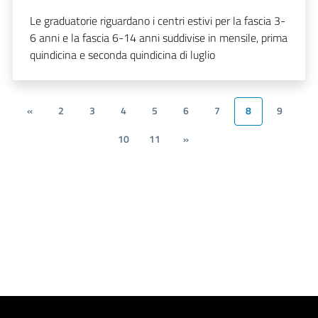
Le graduatorie riguardano i centri estivi per la fascia 3-
6 anni e la fascia 6-14 anni suddivise in mensile, prima
quindicina e seconda quindicina di luglio
«
2
3
4
5
6
7
8
9
10
11
»