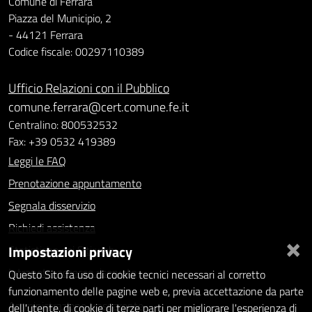
Comune di Ferrara
Piazza del Municipio, 2
- 44121 Ferrara
Codice fiscale: 00297110389
Ufficio Relazioni con il Pubblico
comune.ferrara@cert.comune.fe.it
Centralino: 800532532
Fax: +39 0532 419389
Leggi le FAQ
Prenotazione appuntamento
Segnala disservizio
Richiedi assistenza
×
Impostazioni privacy
Statistiche dei Siti web
Intranet - accesso riservato
Questo Sito fa uso di cookie tecnici necessari al corretto
funzionamento delle pagine web e, previa accettazione da parte
Amministrazione trasparente
dell'utente, di cookie di terze parti per migliorare l'esperienza di