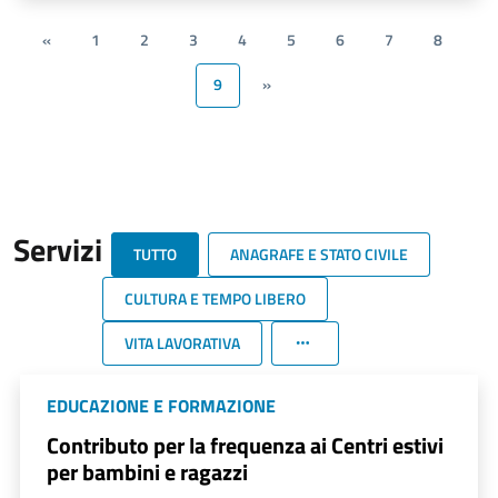
«
1
2
3
4
5
6
7
8
9
»
Servizi
TUTTO
ANAGRAFE E STATO CIVILE
CULTURA E TEMPO LIBERO
VITA LAVORATIVA
EDUCAZIONE E FORMAZIONE
Contributo per la frequenza ai Centri estivi
per bambini e ragazzi