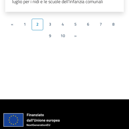
luglio per i nidi e le scuole dell'infanzia comunali
«
1
2
3
4
5
6
7
8
9
10
»