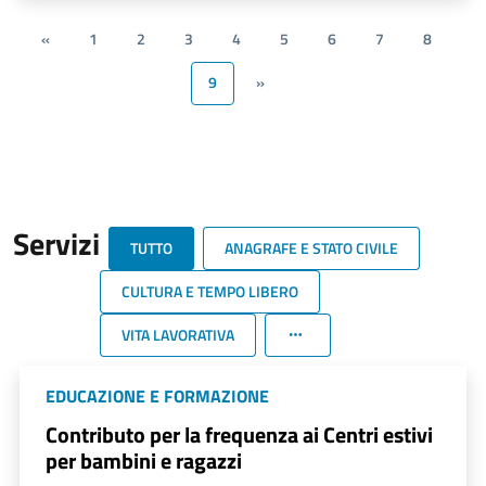
«
1
2
3
4
5
6
7
8
9
»
Servizi
TUTTO
ANAGRAFE E STATO CIVILE
CULTURA E TEMPO LIBERO
VITA LAVORATIVA
EDUCAZIONE E FORMAZIONE
Contributo per la frequenza ai Centri estivi
per bambini e ragazzi