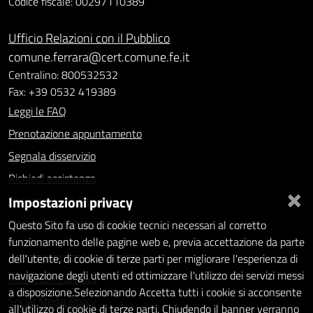
Codice fiscale: 00297110389
Ufficio Relazioni con il Pubblico
comune.ferrara@cert.comune.fe.it
Centralino: 800532532
Fax: +39 0532 419389
Leggi le FAQ
Prenotazione appuntamento
Segnala disservizio
Richiedi assistenza
×
Impostazioni privacy
Statistiche dei Siti web
Intranet - accesso riservato
Questo Sito fa uso di cookie tecnici necessari al corretto
funzionamento delle pagine web e, previa accettazione da parte
Amministrazione trasparente
dell'utente, di cookie di terze parti per migliorare l'esperienza di
navigazione degli utenti ed ottimizzare l'utilizzo dei servizi messi
Informativa privacy
a disposizione.Selezionando Accetta tutti i cookie si acconsente
Social Media Policy
all'utilizzo di cookie di terze parti. Chiudendo il banner verranno