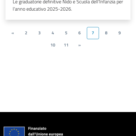
Le graduatorie definitive Nido e Scuola dell'Infanzia per
l'anno educativo 2025-2026.
«
2
3
4
5
6
7
8
9
10
11
»