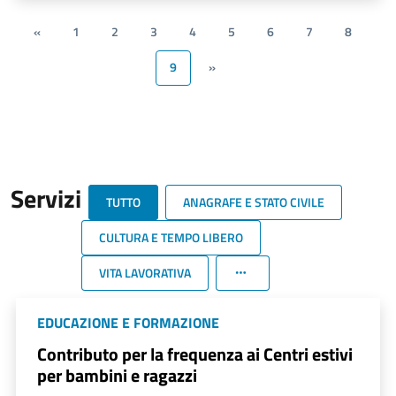
«
1
2
3
4
5
6
7
8
9
»
Servizi
TUTTO
ANAGRAFE E STATO CIVILE
CULTURA E TEMPO LIBERO
VITA LAVORATIVA
EDUCAZIONE E FORMAZIONE
Contributo per la frequenza ai Centri estivi
per bambini e ragazzi