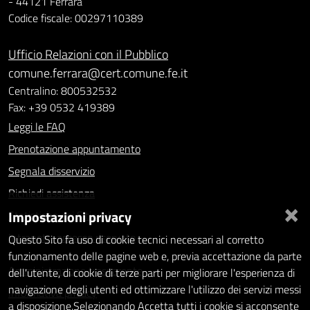
- 44121 Ferrara
Codice fiscale: 00297110389
Ufficio Relazioni con il Pubblico
comune.ferrara@cert.comune.fe.it
Centralino: 800532532
Fax: +39 0532 419389
Leggi le FAQ
Prenotazione appuntamento
Segnala disservizio
Richiedi assistenza
×
Impostazioni privacy
Statistiche dei Siti web
Intranet - accesso riservato
Questo Sito fa uso di cookie tecnici necessari al corretto
funzionamento delle pagine web e, previa accettazione da parte
Amministrazione trasparente
dell'utente, di cookie di terze parti per migliorare l'esperienza di
navigazione degli utenti ed ottimizzare l'utilizzo dei servizi messi
Informativa privacy
a disposizione.Selezionando Accetta tutti i cookie si acconsente