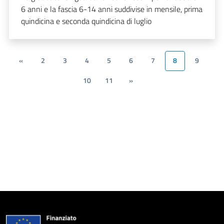
6 anni e la fascia 6-14 anni suddivise in mensile, prima
quindicina e seconda quindicina di luglio
«
2
3
4
5
6
7
8
9
10
11
»