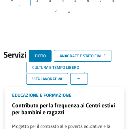
«
1
2
3
4
5
6
7
8
9
»
Servizi
TUTTO
ANAGRAFE E STATO CIVILE
CULTURA E TEMPO LIBERO
VITA LAVORATIVA
EDUCAZIONE E FORMAZIONE
Contributo per la frequenza ai Centri estivi
per bambini e ragazzi
Progetto per il contrasto alle povertà educative e la