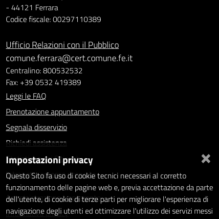
- 44121 Ferrara
Codice fiscale: 00297110389
Ufficio Relazioni con il Pubblico
comune.ferrara@cert.comune.fe.it
Centralino: 800532532
Fax: +39 0532 419389
Leggi le FAQ
Prenotazione appuntamento
Segnala disservizio
Richiedi assistenza
×
Impostazioni privacy
Statistiche dei Siti web
Intranet - accesso riservato
Questo Sito fa uso di cookie tecnici necessari al corretto
funzionamento delle pagine web e, previa accettazione da parte
Amministrazione trasparente
dell'utente, di cookie di terze parti per migliorare l'esperienza di
navigazione degli utenti ed ottimizzare l'utilizzo dei servizi messi
Informativa privacy