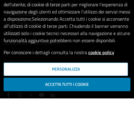
Amministrazione trasparente
dell'utente, di cookie di terze parti per migliorare l'esperienza di
navigazione degli utenti ed ottimizzare l'utilizzo dei servizi messi
Informativa privacy
a disposizione.Selezionando Accetta tutti i cookie si acconsente
Social Media Policy
all'utilizzo di cookie di terze parti. Chiudendo il banner verranno
Note legali
utilizzati solo i cookie tecnici necessari alla navigazione e alcune
funzionalità aggiuntive potrebbero non essere disponibili.
Dichiarazione di accessibilità
Whistleblowing
Per conoscere i dettagli consulta la nostra
cookie policy
Rubrica telefonica
PERSONALIZZA
SEGUICI SU
ACCETTA TUTTI I COOKIE
Mappa del sito