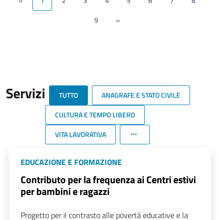
«
1
2
3
4
5
6
7
8
9
»
Servizi
TUTTO
ANAGRAFE E STATO CIVILE
CULTURA E TEMPO LIBERO
VITA LAVORATIVA
EDUCAZIONE E FORMAZIONE
Contributo per la frequenza ai Centri estivi
per bambini e ragazzi
Progetto per il contrasto alle povertà educative e la