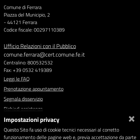
Comune di Ferrara
Piazza del Municipio, 2
- 44121 Ferrara
Codice fiscale: 00297110389
Ufficio Relazioni con il Pubblico
comune.ferrara@cert.comune.fe.it
Centralino: 800532532
Fax: +39 0532 419389
Leggi le FAQ
Prenotazione appuntamento
Segnala disservizio
Richiedi assistenza
×
Impostazioni privacy
Statistiche dei Siti web
Intranet - accesso riservato
Questo Sito fa uso di cookie tecnici necessari al corretto
funzionamento delle pagine web e, previa accettazione da parte