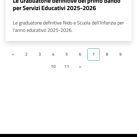
Le Graduatorie definitive del primo bando
per Servizi Educativi 2025-2026
Le graduatorie definitive Nido e Scuola dell'Infanzia per
l'anno educativo 2025-2026.
«
2
3
4
5
6
7
8
9
10
11
»