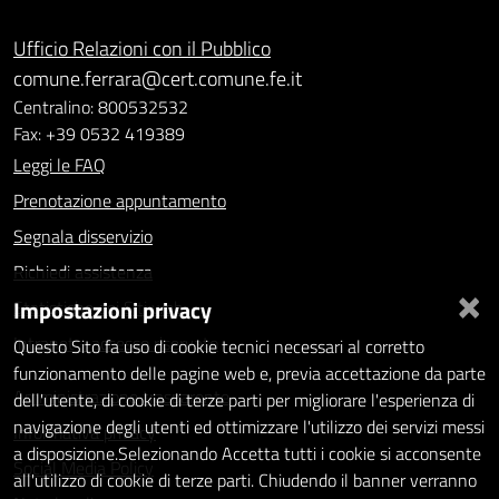
Ufficio Relazioni con il Pubblico
comune.ferrara@cert.comune.fe.it
Centralino: 800532532
Fax: +39 0532 419389
Leggi le FAQ
Prenotazione appuntamento
Segnala disservizio
Richiedi assistenza
×
Impostazioni privacy
Statistiche dei Siti web
Intranet - accesso riservato
Questo Sito fa uso di cookie tecnici necessari al corretto
funzionamento delle pagine web e, previa accettazione da parte
Amministrazione trasparente
dell'utente, di cookie di terze parti per migliorare l'esperienza di
navigazione degli utenti ed ottimizzare l'utilizzo dei servizi messi
Informativa privacy
a disposizione.Selezionando Accetta tutti i cookie si acconsente
Social Media Policy
all'utilizzo di cookie di terze parti. Chiudendo il banner verranno