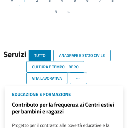
«
1
2
3
4
5
6
7
8
9
»
Servizi
TUTTO
ANAGRAFE E STATO CIVILE
CULTURA E TEMPO LIBERO
VITA LAVORATIVA
EDUCAZIONE E FORMAZIONE
Contributo per la frequenza ai Centri estivi
per bambini e ragazzi
Progetto per il contrasto alle povertà educative e la