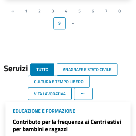
«
1
2
3
4
5
6
7
8
9
»
Servizi
TUTTO
ANAGRAFE E STATO CIVILE
CULTURA E TEMPO LIBERO
VITA LAVORATIVA
EDUCAZIONE E FORMAZIONE
Contributo per la frequenza ai Centri estivi
per bambini e ragazzi