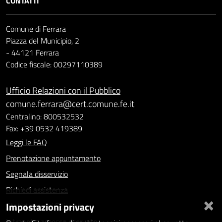
CONTATTI
Comune di Ferrara
Piazza del Municipio, 2
- 44121 Ferrara
Codice fiscale: 00297110389
Ufficio Relazioni con il Pubblico
comune.ferrara@cert.comune.fe.it
Centralino: 800532532
Fax: +39 0532 419389
Leggi le FAQ
Prenotazione appuntamento
Segnala disservizio
Richiedi assistenza
×
Impostazioni privacy
Statistiche dei Siti web
Intranet - accesso riservato