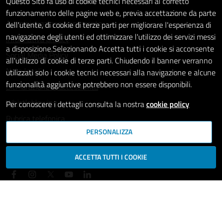
Questo Sito fa uso di cookie tecnici necessari al corretto
funzionamento delle pagine web e, previa accettazione da parte
Amministrazione trasparente
dell'utente, di cookie di terze parti per migliorare l'esperienza di
navigazione degli utenti ed ottimizzare l'utilizzo dei servizi messi
Informativa privacy
a disposizione.Selezionando Accetta tutti i cookie si acconsente
Social Media Policy
all'utilizzo di cookie di terze parti. Chiudendo il banner verranno
Note legali
utilizzati solo i cookie tecnici necessari alla navigazione e alcune
funzionalità aggiuntive potrebbero non essere disponibili.
Dichiarazione di accessibilità
Whistleblowing
Per conoscere i dettagli consulta la nostra
cookie policy
Rubrica telefonica
PERSONALIZZA
SEGUICI SU
ACCETTA TUTTI I COOKIE
Mappa del sito