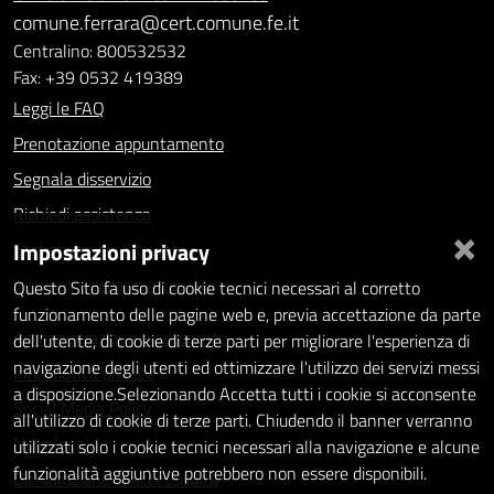
comune.ferrara@cert.comune.fe.it
Centralino: 800532532
Fax: +39 0532 419389
Leggi le FAQ
Prenotazione appuntamento
Segnala disservizio
Richiedi assistenza
×
Impostazioni privacy
Statistiche dei Siti web
Intranet - accesso riservato
Questo Sito fa uso di cookie tecnici necessari al corretto
funzionamento delle pagine web e, previa accettazione da parte
Amministrazione trasparente
dell'utente, di cookie di terze parti per migliorare l'esperienza di
navigazione degli utenti ed ottimizzare l'utilizzo dei servizi messi
Informativa privacy
a disposizione.Selezionando Accetta tutti i cookie si acconsente
Social Media Policy
all'utilizzo di cookie di terze parti. Chiudendo il banner verranno
Note legali
utilizzati solo i cookie tecnici necessari alla navigazione e alcune
funzionalità aggiuntive potrebbero non essere disponibili.
Dichiarazione di accessibilità